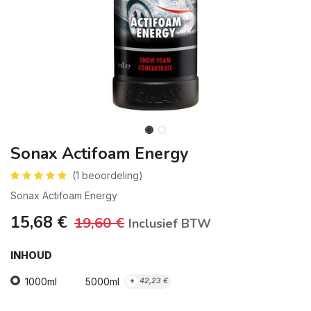
Sonax Actifoam Energy
(1 beoordeling)
Sonax Actifoam Energy
15,68
€
19,60
€
Inclusief BTW
INHOUD
1000ml
5000ml
+
42,23
€