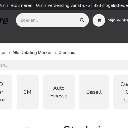
ratis retourneren | Gratis verzending vanaf €75 | B2B mogelijkhed
Mijn wink
Additieven
Detailing Diensten
Blog
B2B
Over ons
ten
Alle Detailing Merken
Gtechniq
D
Cu
Auto
ar
3M
Bissell
Finesse
re
C