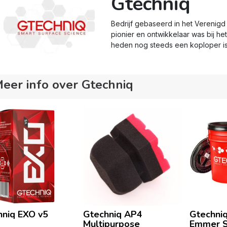
Gtechniq
Bedrijf gebaseerd in het Verenigd 
pionier en ontwikkelaar was bij he
heden nog steeds een koploper is
eer info over Gtechniq
hniq EXO v5
Gtechniq AP4
Gtechniq
Multipurpose
Emmer S