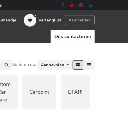
en
0
elmandje
Verlanglijst
Aanmelden
Ons contacteren
Sorteren op:
Aanbevolen
stom
FLEX
Car
Carpoint
ETARI
Power
are
Tools