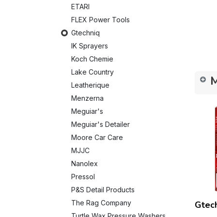
ETARI
FLEX Power Tools
Gtechniq
IK Sprayers
Koch Chemie
Lake Country
M
Leatherique
Menzerna
Meguiar's
Meguiar's Detailer
Moore Car Care
MJJC
Nanolex
Pressol
P&S Detail Products
The Rag Company
Gtec
Turtle Wax Pressure Washers