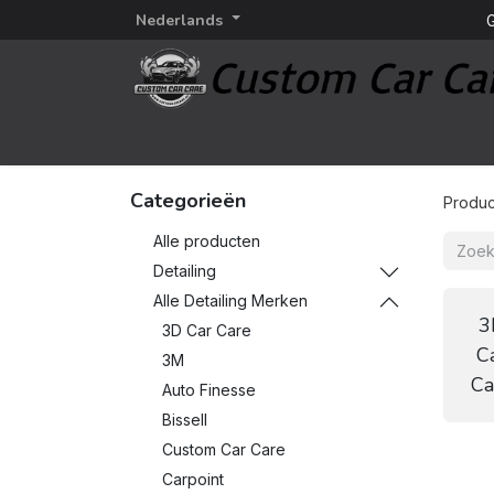
Nederlands
G
Startpagina
Detailing
Detailing merken
Categorieën
Produc
Alle producten
Detailing
Alle Detailing Merken
3
3D Car Care
C
3M
Ca
Auto Finesse
Bissell
Custom Car Care
Carpoint