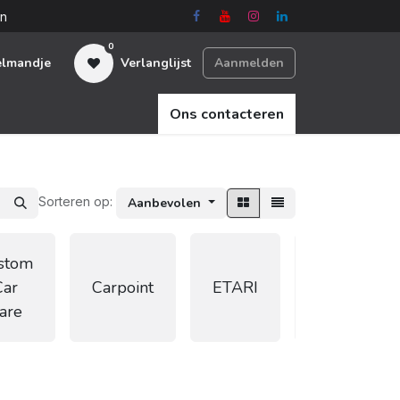
en
0
elmandje
Verlanglijst
Aanmelden
Ons contacteren
Sorteren op:
Aanbevolen
stom
FLEX
Car
Carpoint
ETARI
Power
are
Tools