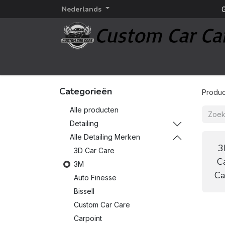
Nederlands
G
Startpagina
Detailing
Detailing merken
Categorieën
Produc
Alle producten
Detailing
Alle Detailing Merken
3
3D Car Care
C
3M
Ca
Auto Finesse
Bissell
Custom Car Care
Carpoint