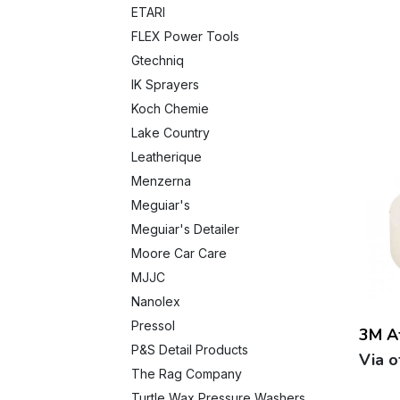
ETARI
FLEX Power Tools
Gtechniq
IK Sprayers
Koch Chemie
Lake Country
Leatherique
Menzerna
Meguiar's
Meguiar's Detailer
Moore Car Care
MJJC
Nanolex
Pressol
3M A
P&S Detail Products
Via o
The Rag Company
Turtle Wax Pressure Washers