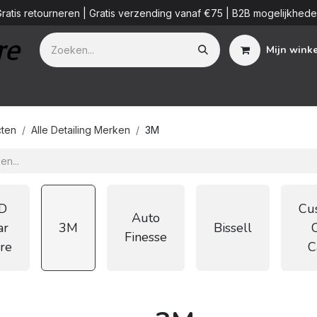
ratis retourneren | Gratis verzending vanaf €75 | B2B mogelijkhed
Mijn wink
Additieven
Detailing Diensten
Blog
B2B
Over ons
ten
Alle Detailing Merken
3M
D
Cu
Auto
ar
3M
Bissell
Finesse
re
C