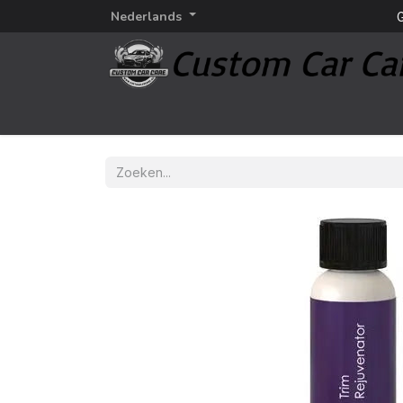
Nederlands
G
Startpagina
Detailing
Detailing merken