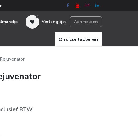
en
0
elmandje
Verlanglijst
Aanmelden
Ons contacteren
 Rejuvenator
ejuvenator
nclusief BTW