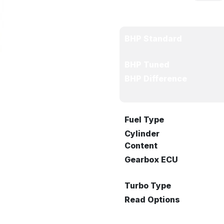
BHP Standard
BHP Tuned
BHP Difference
Fuel Type
Cylinder
Content
Gearbox ECU
Turbo Type
Read Options