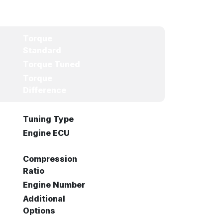
Torque
Standard
Torque Tuned
Torque
Difference
Tuning Type
Engine ECU
Compression
Ratio
Engine Number
Additional
Options