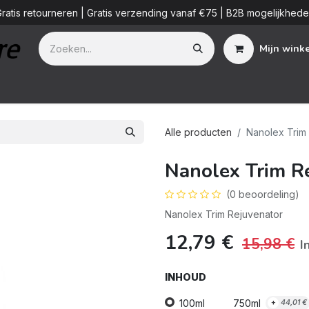
ratis retourneren | Gratis verzending vanaf €75 | B2B mogelijkhed
Mijn wink
Additieven
Detailing Diensten
Blog
B2B
Over ons
Alle producten
Nanolex Trim
Nanolex Trim R
(0 beoordeling)
Nanolex Trim Rejuvenator
12,79
€
15,98
€
I
INHOUD
100ml
750ml
+
44,01
€