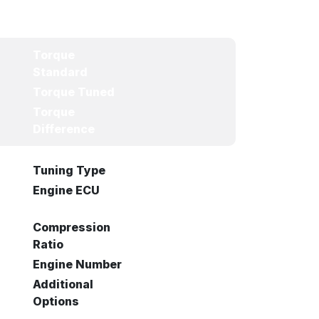
Torque
Standard
Torque Tuned
Torque
Difference
Tuning Type
Engine ECU
Compression
Ratio
Engine Number
Additional
Options