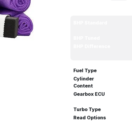
BHP Standard
BHP Tuned
BHP Difference
Fuel Type
Cylinder
Content
Gearbox ECU
Turbo Type
Read Options