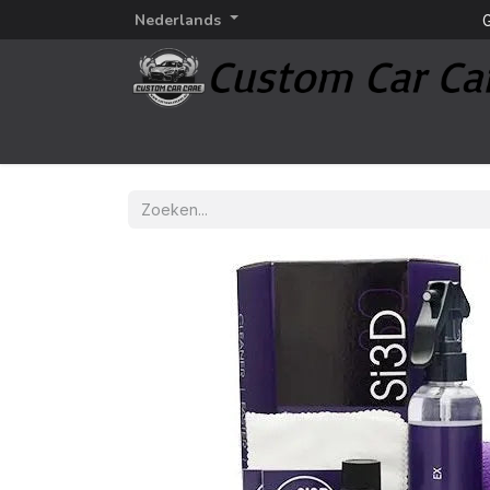
Nederlands
G
Startpagina
Detailing
Detailing merken