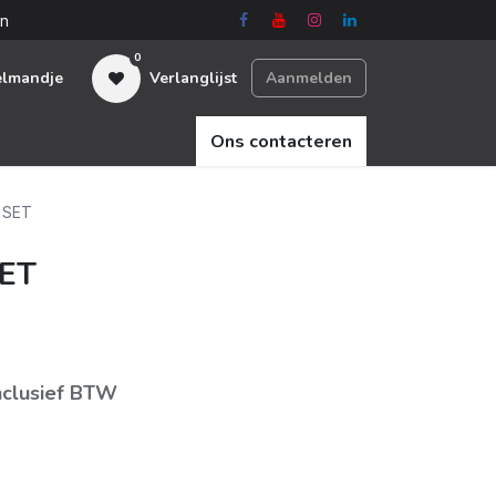
en
0
elmandje
Verlanglijst
Aanmelden
Ons contacteren
 SET
SET
nclusief BTW