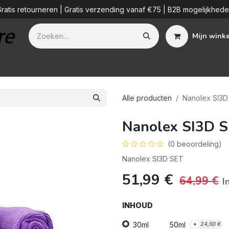
ratis retourneren | Gratis verzending vanaf €75 | B2B mogelijkhed
Mijn wink
Additieven
Detailing Diensten
Blog
B2B
Over ons
Alle producten
Nanolex SI3D
Nanolex SI3D 
(0 beoordeling)
Nanolex SI3D SET
51,99
€
64,99
€
I
INHOUD
30ml
50ml
+
24,50
€