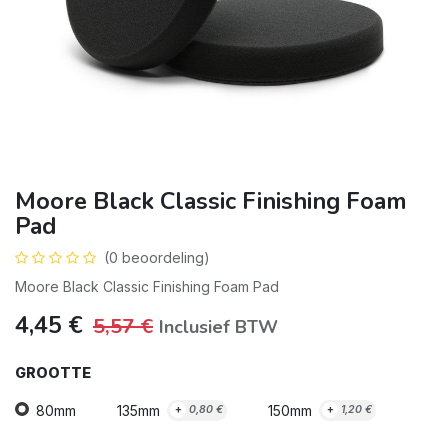
Moore Black Classic Finishing Foam
Pad
(0 beoordeling)
Moore Black Classic Finishing Foam Pad
4,45
€
5,57
€
Inclusief BTW
GROOTTE
80mm
135mm
150mm
+
0,80
€
+
1,20
€