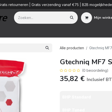
ratis retourneren | Gratis verzending vanaf €75 | B2B mogelijkhed
Mijn wink
Additieven
Detailing Diensten
Blog
B2B
Over ons
Alle producten
Gtechniq MF7
Gtechniq MF7 S
(0 beoordeling)
35,82
€
Inclusief B
BHP Standard
BHP Tuned