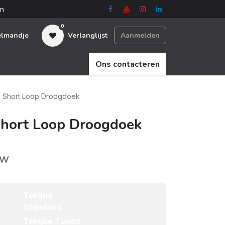
en
0
elmandje
Verlanglijst
Aanmelden
Ons contacteren
 Short Loop Droogdoek
hort Loop Droogdoek
TW
Torque
Standard
Torque Tuned