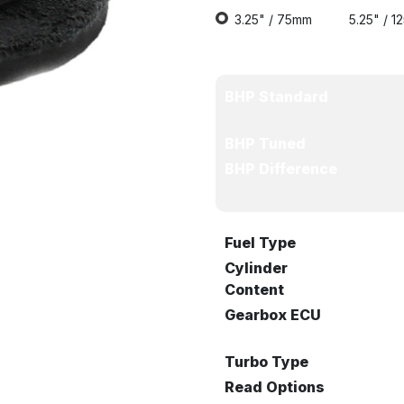
3.25" / 75mm
5.25" / 
BHP Standard
BHP Tuned
BHP Difference
Fuel Type
Cylinder
Content
Gearbox ECU
Turbo Type
Read Options