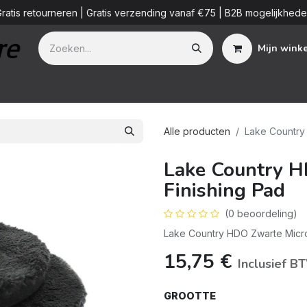
ratis retourneren | Gratis verzending vanaf €75 | B2B mogelijkhed
Mijn wink
Additieven
Detailing Diensten
Blog
B2B
Over ons
Alle producten
Lake Country
Lake Country H
Finishing Pad
(0 beoordeling)
Lake Country HDO Zwarte Micro
15,75
€
Inclusief B
GROOTTE