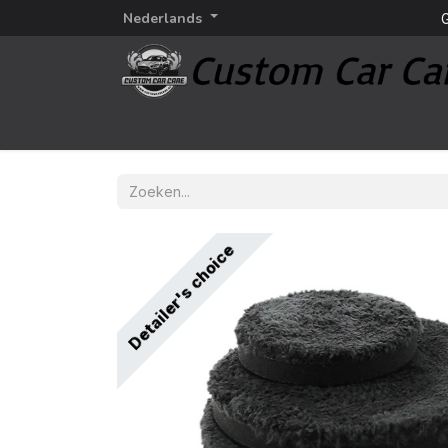
Nederlands
G
Startpagina
Detailing
Detailing merken
Detailer's choice