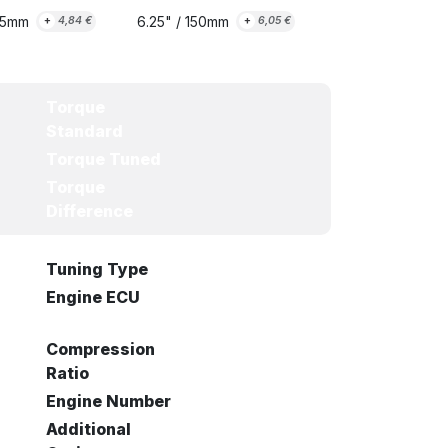
125mm
6.25" / 150mm
+
4,84
€
+
6,05
€
Torque
Standard
Torque Tuned
Torque
Difference
Tuning Type
Engine ECU
Compression
Ratio
Engine Number
Additional