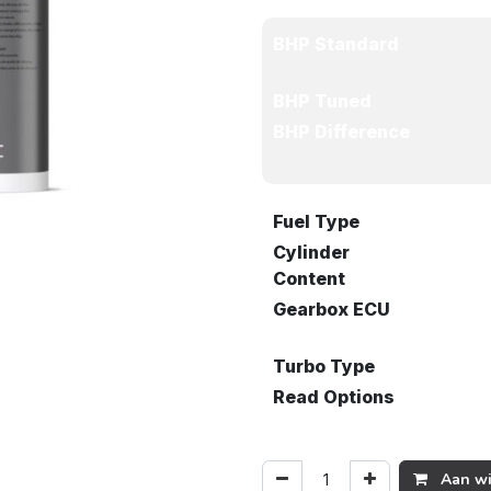
BHP Standard
BHP Tuned
BHP Difference
Fuel Type
Cylinder
Content
Gearbox ECU
Turbo Type
Read Options
Aan wi