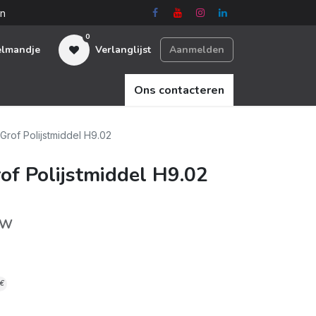
en
0
elmandje
Verlanglijst
Aanmelden
Ons contacteren
rof Polijstmiddel H9.02
of Polijstmiddel H9.02
TW
€