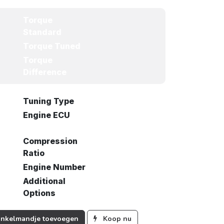
Torque
Standard
Torque Tuned
Torque
Difference
Tuning Type
Engine ECU
Compression
Ratio
Engine Number
Additional
Options
nkelmandje toevoegen
Koop nu