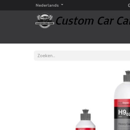
Nederlands
G
Startpagina
Detailing
Detailing merken