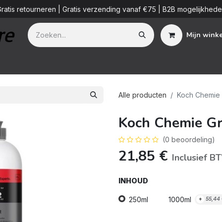
ratis retourneren | Gratis verzending vanaf €75 | B2B mogelijkhed
Mijn wink
Additieven
Detailing Diensten
Blog
B2B
Over ons
Alle producten
Koch Chemie G
Koch Chemie Gr
(0 beoordeling)
21,85
€
Inclusief B
INHOUD
250ml
1000ml
+
55,44