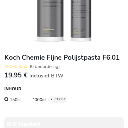
Koch Chemie Fijne Polijstpasta F6.01
(0 beoordeling)
19,95
€
Inclusief BTW
INHOUD
250ml
1000ml
+
31,29
€
BHP Standard