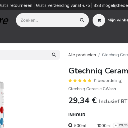
ratis retourneren | Gratis verzending vanaf €75 | B2B mogelijkhed
Mijn wink
Additieven
Detailing Diensten
Blog
B2B
Over ons
Alle producten
Gtechniq Ce
Gtechniq Cera
(1 beoordeling)
Gtechniq Ceramic GWash
29,34
€
Inclusief B
INHOUD
500ml
1000ml
+
20,35