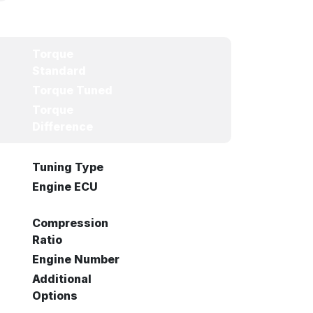
Torque
Standard
Torque Tuned
Torque
Difference
Tuning Type
Engine ECU
Compression
Ratio
Engine Number
Additional
Options