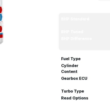
BHP Standard
BHP Tuned
BHP Difference
Fuel Type
Cylinder
Content
Gearbox ECU
Turbo Type
Read Options