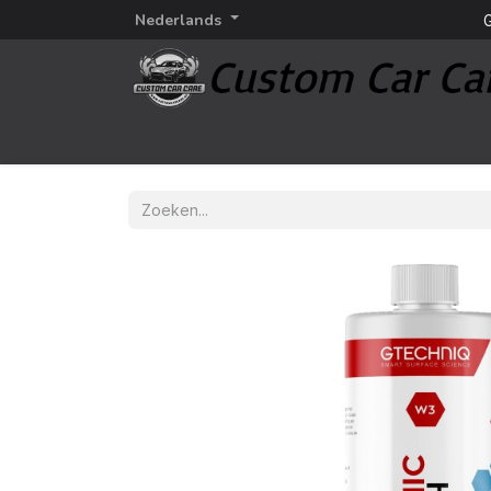
Nederlands
G
Startpagina
Detailing
Detailing merken