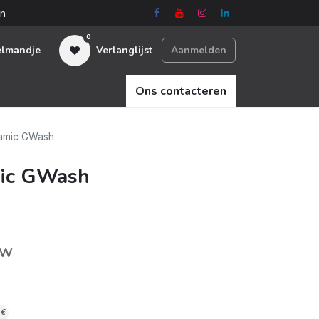
en
0
elmandje
Verlanglijst
Aanmelden
Ons contacteren
ramic GWash
mic GWash
TW
€