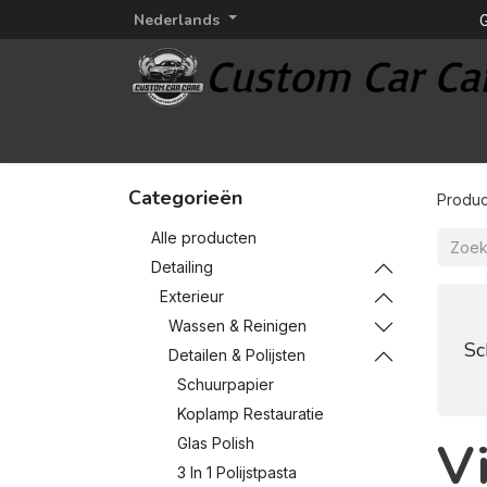
Nederlands
G
Startpagina
Detailing
Detailing merken
Categorieën
Produc
Alle producten
Detailing
Exterieur
Wassen & Reinigen
Sc
Detailen & Polijsten
Schuurpapier
Koplamp Restauratie
Vi
Glas Polish
3 In 1 Polijstpasta