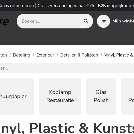
ratis retourneren | Gratis verzending vanaf €75 | B2B mogelijkhed
Mijn wink
Additieven
Detailing Diensten
Blog
B2B
Over ons
ten
Detailing
Exterieur
Detailen & Polijsten
Vinyl, Plastic 
Koplamp
Glas
huurpapier
Restauratie
Polish
Po
nyl, Plastic & Kuns