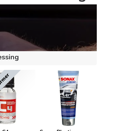
essing
ormer