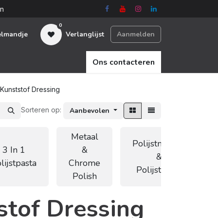
en
0
elmandje
Verlanglijst
Aanmelden
Ons contacteren
& Kunststof Dressing
Sorteren op:
Aanbevolen
Metaal
Polijstmiddel
3 In 1
&
&
lijstpasta
Chrome
Polijstpasta
Polish
tstof Dressing