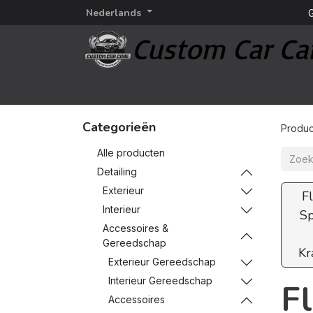
Nederlands
G
Startpagina
Detailing
Detailing merken
Categorieën
Produc
Alle producten
Detailing
Exterieur
F
Interieur
Sp
Accessoires &
Gereedschap
Kr
Exterieur Gereedschap
Interieur Gereedschap
F
Accessoires