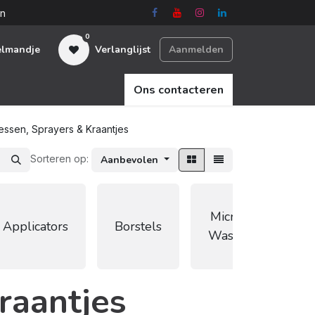
en
0
elmandje
Verlanglijst
Aanmelden
Ons contacteren
essen, Sprayers & Kraantjes
Sorteren op:
Aanbevolen
Microvezel
Applicators
Borstels
Wasmiddel
raantjes