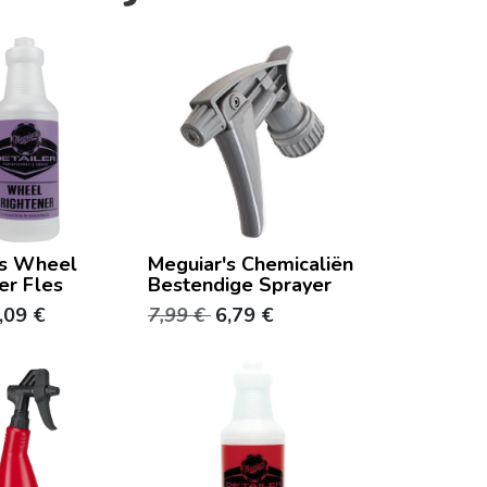
's Wheel
Meguiar's Chemicaliën
er Fles
Bestendige Sprayer
,09
€
7,99
€
6,79
€