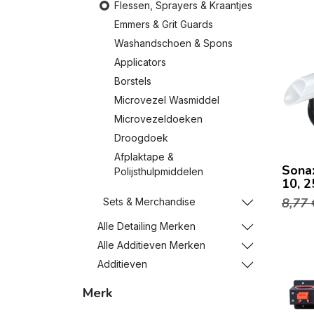
Flessen, Sprayers & Kraantjes
Emmers & Grit Guards
Washandschoen & Spons
Applicators
Borstels
Microvezel Wasmiddel
Microvezeldoeken
Droogdoek
Afplaktape &
Sona
Polijsthulpmiddelen
10, 2
8,77
Sets & Merchandise
Alle Detailing Merken
Alle Additieven Merken
Additieven
Merk