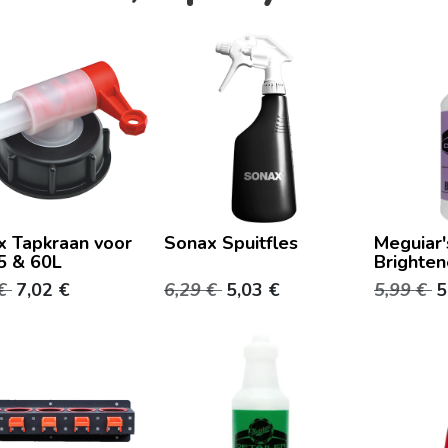
x Tapkraan voor
Sonax Spuitfles
Meguiar
5 & 60L
Brighten
€
7,02
€
6,29
€
5,03
€
5,99
€
5