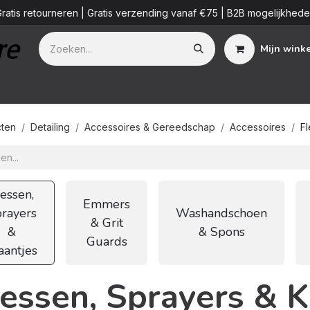
ratis retourneren | Gratis verzending vanaf €75 | B2B mogelijkhed
Mijn wink
Additieven
Detailing Diensten
Blog
B2B
Over ons
ten
Detailing
Accessoires & Gereedschap
Accessoires
Fl
lessen,
Emmers
rayers
Washandschoen
& Grit
&
& Spons
Guards
aantjes
lessen, Sprayers & K