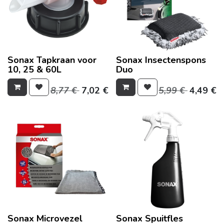
Sonax Tapkraan voor
Sonax Insectenspons
10, 25 & 60L
Duo
8,77
€
7,02
€
5,99
€
4,49
€
Sonax Microvezel
Sonax Spuitfles