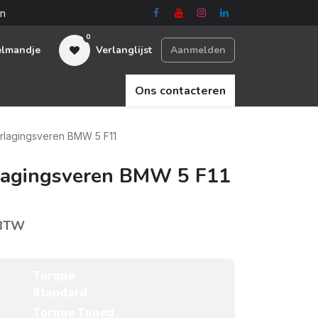
en
0
elmandje
Verlanglijst
Aanmelden
Ons contacteren
lagingsveren BMW 5 F11
agingsveren BMW 5 F11
 BTW
Torque
Standard
Torque Tuned