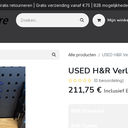
ratis retourneren | Gratis verzending vanaf €75 | B2B mogelijkhed
Mijn wink
Additieven
Detailing Diensten
Blog
B2B
Over ons
Alle producten
USED H&R Ver
USED H&R Verl
(0 beoordeling)
211,75
€
Inclusief
BHP Standard
BHP Tuned