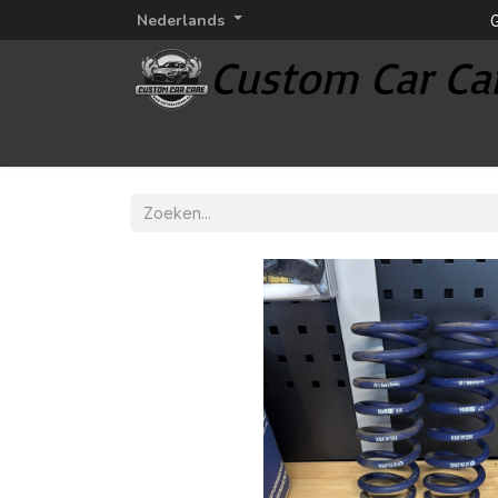
Nederlands
G
Startpagina
Detailing
Detailing merken