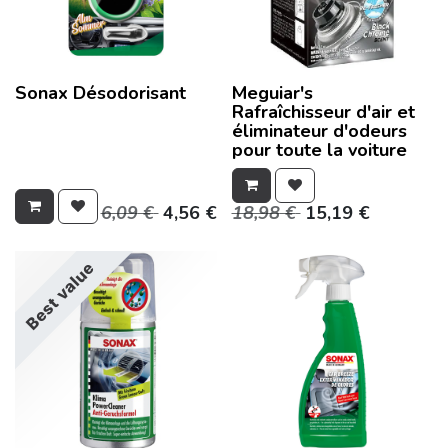
Sonax Désodorisant
Meguiar's
Rafraîchisseur d'air et
éliminateur d'odeurs
pour toute la voiture
6,09
€
4,56
€
18,98
€
15,19
€
Best value