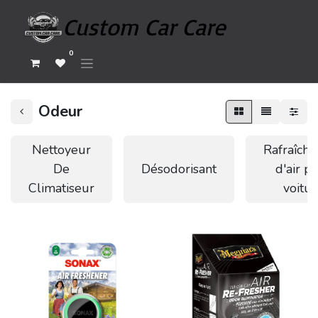
0
Odeur
Nettoyeur
Rafraîchi
De
Désodorisant
d'air p
Climatiseur
voitur