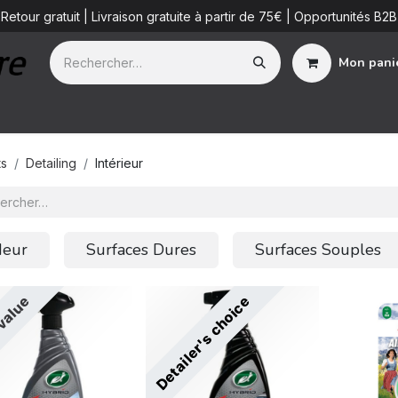
Retour gratuit | Livraison gratuite à partir de 75€ | Opportunités B2B
Mon pani
ue
Additifs
Detailing Services
Blog
B2B
À propos de 
ts
Detailing
Intérieur
eur
Surfaces Dures
Surfaces Souples
value
Detailer's choice