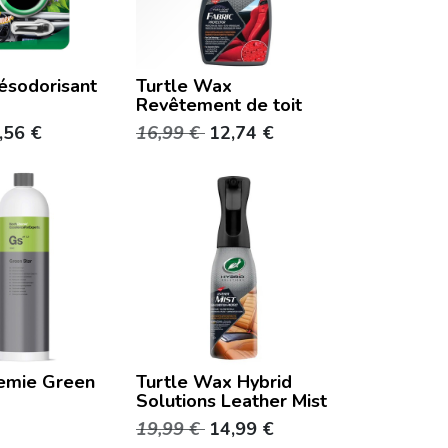
ésodorisant
Turtle Wax
Revêtement de toit
,56
€
16,99
€
12,74
€
emie Green
Turtle Wax Hybrid
Solutions Leather Mist
19,99
€
14,99
€