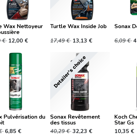
le Wax Nettoyeur
Turtle Wax Inside Job
Sonax D
ussière
0
€
12,00
€
17,49
€
13,13
€
6,09
€
4
Detailer's choice
 Pulvérisation du
Sonax Revêtement
Koch Ch
it
des tissus
Star Gs
€
6,85
€
40,29
€
32,23
€
10,35
€