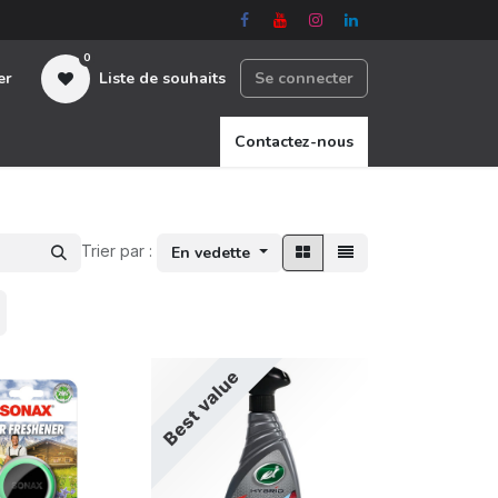
0
er
Liste de souhaits
Se connecter
nous
Contactez-nous
Trier par :
En vedette
Best value