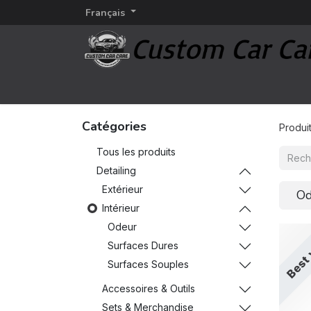
Français
Page d'accueil
Detailing
Marques d'esthétiq
Catégories
Produi
Tous les produits
Detailing
Extérieur
Od
Intérieur
Odeur
Best 
Surfaces Dures
Surfaces Souples
Accessoires & Outils
Sets & Merchandise