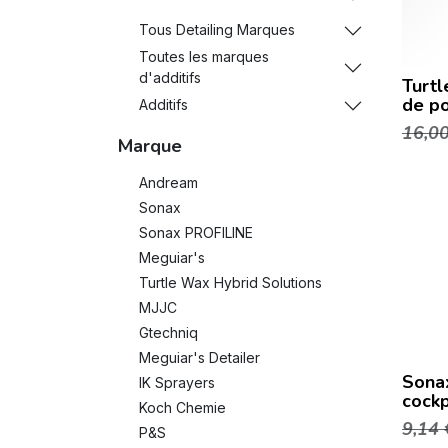
Tous Detailing Marques
Toutes les marques
d'additifs
Turt
de po
Additifs
16,0
Marque
Andream
Sonax
Sonax PROFILINE
Meguiar's
Turtle Wax Hybrid Solutions
MJJC
Gtechniq
Meguiar's Detailer
Sonax
IK Sprayers
cockp
Koch Chemie
9,14
P&S