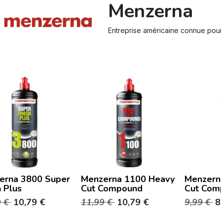
Menzerna
Entreprise américaine connue pour
erna 3800 Super
Menzerna 1100 Heavy
Menzern
h Plus
Cut Compound
Cut Com
9
€
10,79
€
11,99
€
10,79
€
9,99
€
8