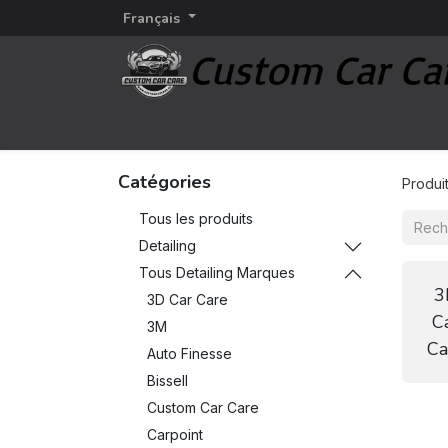
Français
Page d'accueil
Detailing
Marques d'esthétiq
Catégories
Produi
Tous les produits
Detailing
Tous Detailing Marques
3
3D Car Care
C
3M
Ca
Auto Finesse
Bissell
Custom Car Care
Carpoint