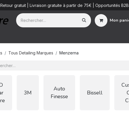
Retour gratuit | Livraison gratuite à partir de 75€ | Opportunités B2B
Mon pani
ue
Additifs
Detailing Services
Blog
B2B
À propos de 
ts
Tous Detailing Marques
Menzerna
D
Cu
Auto
ar
3M
Bissell
Finesse
re
C