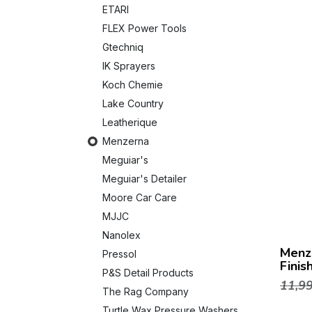
ETARI
FLEX Power Tools
Gtechniq
IK Sprayers
Koch Chemie
Lake Country
Leatherique
Menzerna
Meguiar's
Meguiar's Detailer
Moore Car Care
MJJC
Nanolex
Menz
Pressol
Finis
P&S Detail Products
11,9
The Rag Company
Turtle Wax Pressure Washers