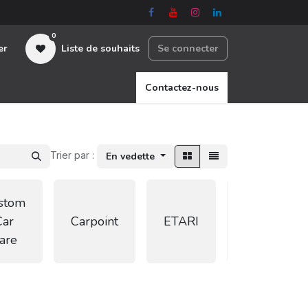
0
er
Liste de souhaits
Se connecter
nous
Contactez-nous
Trier par :
En vedette
stom
FLEX
Car
Carpoint
ETARI
Power
are
Tools