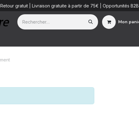
Retour gratuit | Livraison gratuite à partir de 75€ | Opportunités B2B
Mon pani
ue
Additifs
Detailing Services
Blog
B2B
À propos de 
ement