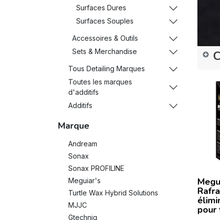
Surfaces Dures
Surfaces Souples
Accessoires & Outils
Sets & Merchandise
C
Tous Detailing Marques
Toutes les marques
d'additifs
Additifs
Marque
Andream
Sonax
Sonax PROFILINE
Megui
Meguiar's
Rafra
Turtle Wax Hybrid Solutions
élimi
MJJC
pour 
Gtechniq