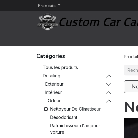
Français
Page d'accueil
Detailing
Marques d'esthétiq
Catégories
Produi
Tous les produits
Detailing
Extérieur
Ne
Intérieur
N
Odeur
Nettoyeur De Climatiseur
Désodorisant
Rafraîchisseur d'air pour
voiture