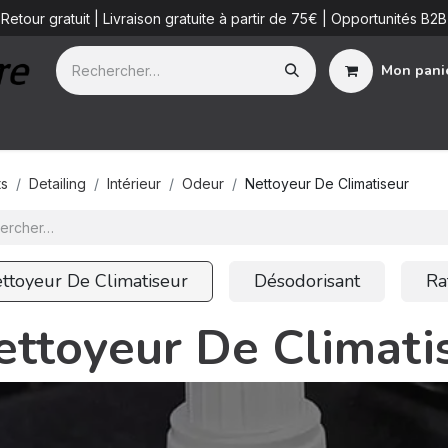
Retour gratuit | Livraison gratuite à partir de 75€ | Opportunités B2B
Mon pani
ue
Additifs
Detailing Services
Blog
B2B
À propos de 
ts
Detailing
Intérieur
Odeur
Nettoyeur De Climatiseur
ttoyeur De Climatiseur
Désodorisant
Ra
ettoyeur De Climati