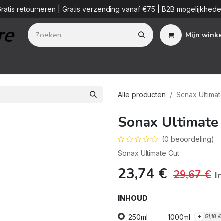
ratis retourneren | Gratis verzending vanaf €75 | B2B mogelijkhed
Mijn wink
Additieven
Detailing Diensten
Blog
B2B
Over ons
Alle producten
Sonax Ultimat
Sonax Ultimate
(0 beoordeling)
Sonax Ultimate Cut
23,74
€
29,67
€
I
INHOUD
250ml
1000ml
+
51,18
€