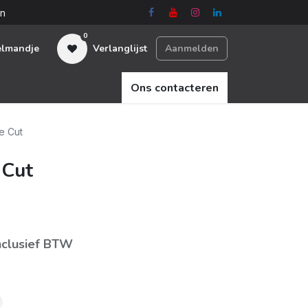
en
0
elmandje
Verlanglijst
Aanmelden
Ons contacteren
e Cut
 Cut
nclusief BTW