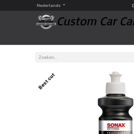
Nederlands
G
Startpagina
Detailing
Detailing merken
Best cut