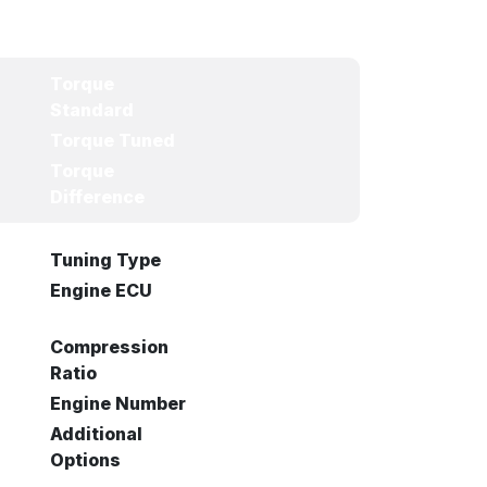
Torque
Standard
Torque Tuned
Torque
Difference
Tuning Type
Engine ECU
Compression
Ratio
Engine Number
Additional
Options