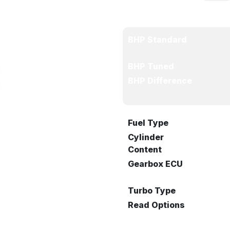
BHP Standard
BHP Tuned
BHP Difference
Fuel Type
Cylinder
Content
Gearbox ECU
Turbo Type
Read Options