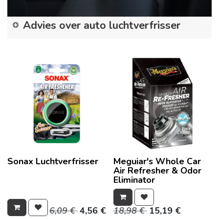
Advies over auto luchtverfrisser
Sonax Luchtverfrisser
Meguiar's Whole Car
Air Refresher & Odor
Eliminator
6,09
€
4,56
€
18,98
€
15,19
€