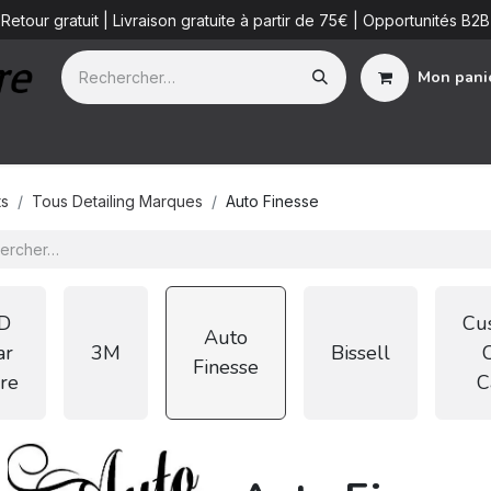
Retour gratuit | Livraison gratuite à partir de 75€ | Opportunités B2B
Mon pani
ue
Additifs
Detailing Services
Blog
B2B
À propos de 
ts
Tous Detailing Marques
Auto Finesse
D
Cu
Auto
ar
3M
Bissell
Finesse
re
C