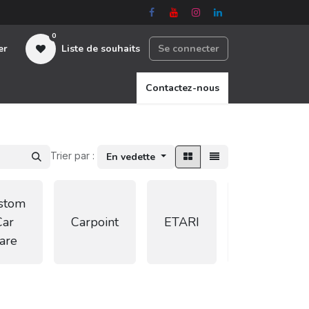
0
er
Liste de souhaits
Se connecter
nous
Contactez-nous
Trier par :
En vedette
stom
FLEX
Car
Carpoint
ETARI
Power
are
Tools