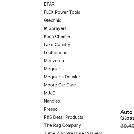
ETARI
FLEX Power Tools
Gtechniq
IK Sprayers
Koch Chemie
Lake Country
Leatherique
Menzerna
Meguiar's
Meguiar's Detailer
Moore Car Care
MJJC
Nanolex
Pressol
Auto 
Glos
P&S Detail Products
19,4
The Rag Company
Turtle Wax Pressure Washers