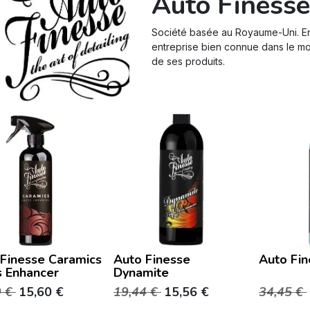
Auto Finesse
Société basée au Royaume-Uni. En
entreprise bien connue dans le mon
de ses produits.
Finesse Caramics
Auto Finesse
Auto Fin
s Enhancer
Dynamite
9
€
15,60
€
19,44
€
15,56
€
34,45
€