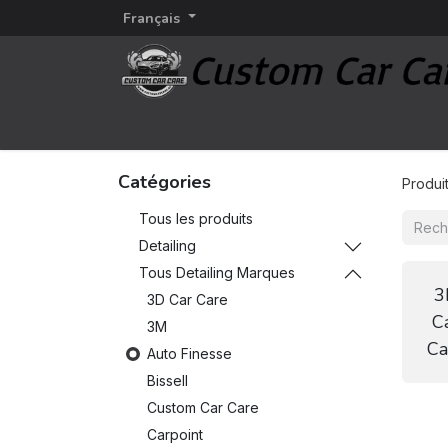
Français
Page d'accueil
Detailing
Marques d'esthétiq
Catégories
Produi
Tous les produits
Detailing
Tous Detailing Marques
3
3D Car Care
C
3M
Ca
Auto Finesse
Bissell
Custom Car Care
Carpoint