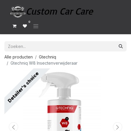
0
Alle producten
Gtechniq
Gtechniq W8 Insectenverwijderaar
Detailer's choice