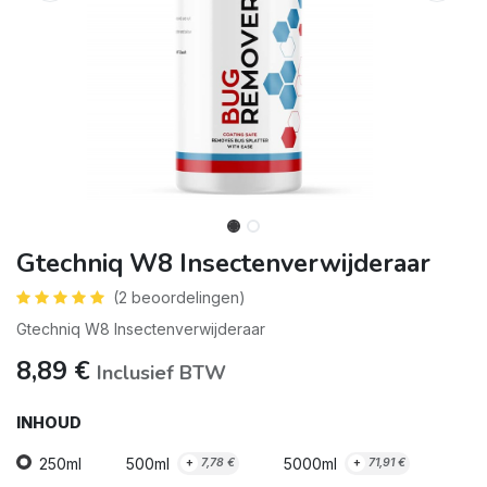
Gtechniq W8 Insectenverwijderaar
(2 beoordelingen)
Gtechniq W8 Insectenverwijderaar
8,89
€
Inclusief BTW
INHOUD
250ml
500ml
5000ml
+
7,78
€
+
71,91
€